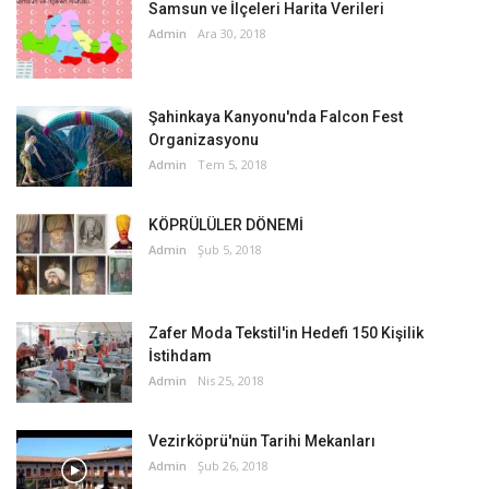
Samsun ve İlçeleri Harita Verileri
Admin
Ara 30, 2018
Şahinkaya Kanyonu'nda Falcon Fest
Organizasyonu
Admin
Tem 5, 2018
KÖPRÜLÜLER DÖNEMİ
Admin
Şub 5, 2018
Zafer Moda Tekstil'in Hedefi 150 Kişilik
İstihdam
Admin
Nis 25, 2018
Vezirköprü'nün Tarihi Mekanları
Admin
Şub 26, 2018