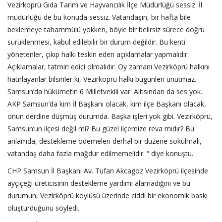
Vezirköprü Gıda Tarım ve Hayvancılık İlçe Müdürlüğü sessiz. İl
müdürlüğü de bu konuda sessiz. Vatandaşın, bir hafta bile
beklemeye tahammülü yokken, böyle bir belirsiz sürece doğru
sürüklenmesi, kabul edilebilir bir durum değildir. Bu kenti
yönetenler, çıkıp halkı teskin eden açıklamalar yapmalıdır.
Açıklamalar, tatmin edici olmalıdır. Oy zamanı Vezirköprü halkını
hatırlayanlar bilsinler ki, Vezirköprü halkı bugünleri unutmaz.
Samsun’da hükümetin 6 Milletvekili var. Altısından da ses yok.
AKP Samsun’da kim İl Başkanı olacak, kim ilçe Başkanı olacak,
onun derdine düşmüş durumda. Başka işleri yok gibi. Vezirköprü,
Samsun’un ilçesi değil mi? Bu güzel ilçemize reva mıdır? Bu
anlamda, destekleme ödemeleri derhal bir düzene sokulmalı,
vatandaş daha fazla mağdur edilmemelidir. “ diye konuştu.
CHP Samsun İl Başkanı Av. Tufan Akcagöz Vezirköprü ilçesinde
ayçiçeği üreticisinin destekleme yardımı alamadığını ve bu
durumun, Vezirköprü köylüsü üzerinde ciddi bir ekonomik baskı
oluşturduğunu söyledi.