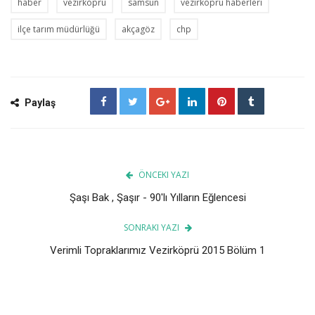
haber
vezirköprü
samsun
vezirköprü haberleri
ilçe tarım müdürlüğü
akçagöz
chp
Paylaş
ÖNCEKI YAZI
Şaşı Bak , Şaşır - 90'lı Yılların Eğlencesi
SONRAKI YAZI
Verimli Topraklarımız Vezirköprü 2015 Bölüm 1