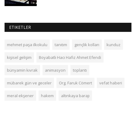
ETIKETLER
mehmet paşa ilkokulu
tanıtım
gençlik kolları
kunduz
kişisel gelişim
Boyabatlı Hacı Hafız Ahmet Efendi
bünyamin kıvrak
animasyon
toplantı
mübarek gün ve geceler
Org. Faruk Cömert
vefat haberi
meral ekşener
hakem
altınkaya barajı