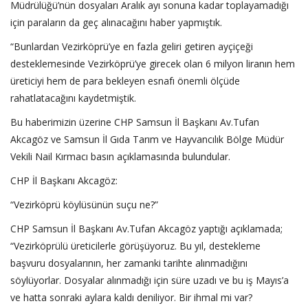
Müdrülüğü’nün dosyaları Aralık ayı sonuna kadar toplayamadığı
için paraların da geç alınacağını haber yapmıştık.
“Bunlardan Vezirköprü’ye en fazla geliri getiren ayçiçeği
desteklemesinde Vezirköprü’ye girecek olan 6 milyon liranın hem
üreticiyi hem de para bekleyen esnafı önemli ölçüde
rahatlatacağını kaydetmiştik.
Bu haberimizin üzerine CHP Samsun İl Başkanı Av.Tufan
Akcagöz ve Samsun İl Gıda Tarım ve Hayvancılık Bölge Müdür
Vekili Nail Kırmacı basın açıklamasında bulundular.
CHP İl Başkanı Akcagöz:
“Vezirköprü köylüsünün suçu ne?”
CHP Samsun İl Başkanı Av.Tufan Akcagöz yaptığı açıklamada;
“Vezirköprülü üreticilerle görüşüyoruz. Bu yıl, destekleme
başvuru dosyalarının, her zamanki tarihte alınmadığını
söylüyorlar. Dosyalar alınmadığı için süre uzadı ve bu iş Mayıs’a
ve hatta sonraki aylara kaldı deniliyor. Bir ihmal mi var?