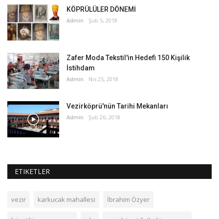
KÖPRÜLÜLER DÖNEMİ
Admin
Şub 5, 2018
Zafer Moda Tekstil'in Hedefi 150 Kişilik
İstihdam
Admin
Nis 25, 2018
Vezirköprü'nün Tarihi Mekanları
Admin
Şub 26, 2018
ETIKETLER
vezir
karkucak mahallesi
İbrahim Özyer