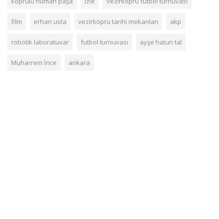
köprülü numan paşa
izle
vezirköprü futbol turnuvası
film
erhan usta
vezirköprü tarihi mekanları
akp
robotik laboratuvar
futbol turnuvası
ayşe hatun tal
Muharrem İnce
ankara