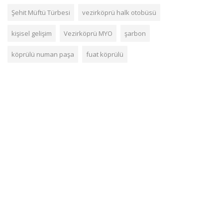
Şehit Müftü Türbesi
vezirköprü halk otobüsü
kişisel gelişim
Vezirköprü MYO
şarbon
köprülü numan paşa
fuat köprülü