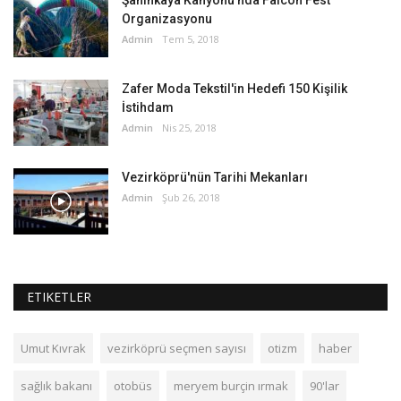
Şahinkaya Kanyonu'nda Falcon Fest
Organizasyonu
Admin
Tem 5, 2018
Zafer Moda Tekstil'in Hedefi 150 Kişilik
İstihdam
Admin
Nis 25, 2018
Vezirköprü'nün Tarihi Mekanları
Admin
Şub 26, 2018
ETIKETLER
Umut Kıvrak
vezirköprü seçmen sayısı
otizm
haber
sağlık bakanı
otobüs
meryem burçin ırmak
90'lar