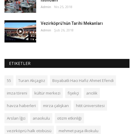
İstihdam
Admin
Nis 25, 2018
Vezirköprü'nün Tarihi Mekanları
Admin
Şub 26, 2018
ETIKETLER
55
Turan Akçagöz
Boyabatlı Hacı Hafız Ahmet Efendi
imza töreni
kültür merkezi
fişekçi
arıcılık
havza haberleri
mirza çalışkan
hitit üniversitesi
Arslan İğci
anaokulu
otizm etkinliği
vezirköprü halk otobüsü
mehmet paşa ilkokulu