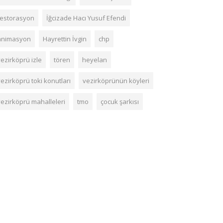
restorasyon
İğcizade Hacı Yusuf Efendi
animasyon
Hayrettin İvgin
chp
ezirköprü izle
tören
heyelan
ezirköprü toki konutları
vezirköprünün köyleri
vezirköprü mahalleleri
tmo
çocuk şarkısı