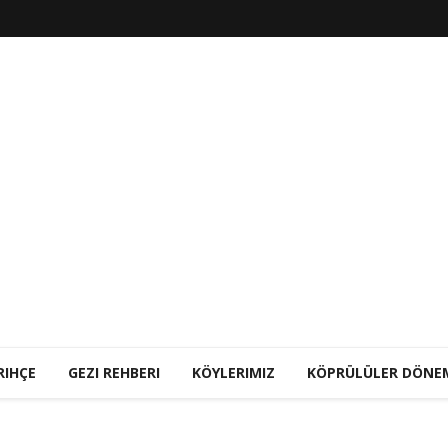
RIHÇE
GEZI REHBERI
KÖYLERIMIZ
KÖPRÜLÜLER DÖNE