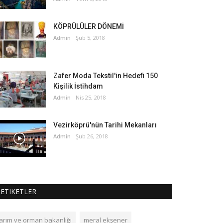
KÖPRÜLÜLER DÖNEMİ
Admin
Şub 5, 2018
Zafer Moda Tekstil'in Hedefi 150
Kişilik İstihdam
Admin
Nis 25, 2018
Vezirköprü'nün Tarihi Mekanları
Admin
Şub 26, 2018
ETIKETLER
tarım ve orman bakanlığı
meral ekşener