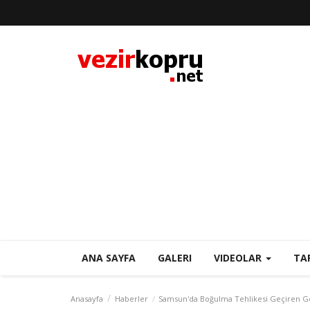
ANA SAYFA
GALERI
VIDEOLAR
TA
Anasayfa
Haberler
Samsun'da Boğulma Tehlikesi Geçiren Ge