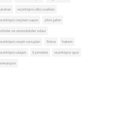
karanar
vezirköprü ülkü ocakları
vezirköprü seçmen sayısı
zihni şahin
oförler ve otomobilciler odası
vezirköprü seçim sonuçları
fırtına
hakem
vezirköprü ulaşım
il yönetimi
vezirköprü spor
animasyon