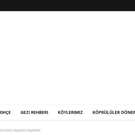
RIHÇE
GEZI REHBERI
KÖYLERIMIZ
KÖPRÜLÜLER DÖNE
ncimiz Hayatını Kaybetti