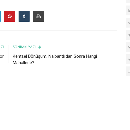
ş
ZI
SONRAKI YAZI
yor
Kentsel Dönüşüm, Nalbantlı'dan Sonra Hangi
Mahallede?