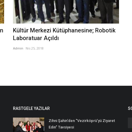
on
Kültür Merkezi Kütüphanesine; Robotik
Laboratuar Açıldı
Admin
Nis 25, 2018
RASTGELE YAZILAR
S
Zihni Şahin'den "Vezirköprü'yü Ziyaret
Edin" Tavsiyesi