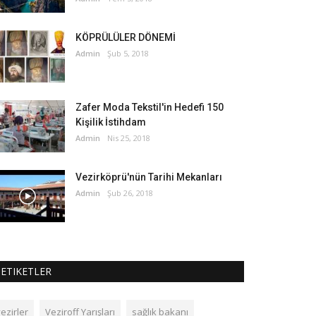
KÖPRÜLÜLER DÖNEMİ
Admin
Şub 5, 2018
Zafer Moda Tekstil'in Hedefi 150
Kişilik İstihdam
Admin
Nis 25, 2018
Vezirköprü'nün Tarihi Mekanları
Admin
Şub 26, 2018
ETIKETLER
ezirler
Veziroff Yarışları
sağlık bakanı