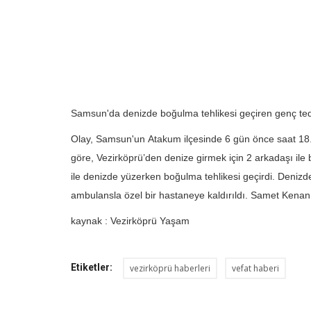
Samsun
'da denizde boğulma tehlikesi geçiren genç teda
Olay, Samsun'un
Atakum
ilçesinde 6 gün önce saat 18.
göre,
Vezirköprü
’den denize girmek için 2 arkadaşı il
ile denizde yüzerken boğulma tehlikesi geçirdi. Deniz
ambulansla özel bir hastaneye kaldırıldı. Samet Kenan
kaynak : Vezirköprü Yaşam
Etiketler:
vezirköprü haberleri
vefat haberi