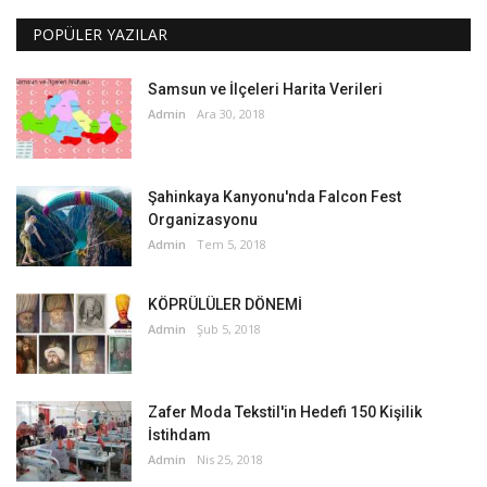
POPÜLER YAZILAR
Samsun ve İlçeleri Harita Verileri
Admin
Ara 30, 2018
Şahinkaya Kanyonu'nda Falcon Fest
Organizasyonu
Admin
Tem 5, 2018
KÖPRÜLÜLER DÖNEMİ
Admin
Şub 5, 2018
Zafer Moda Tekstil'in Hedefi 150 Kişilik
İstihdam
Admin
Nis 25, 2018