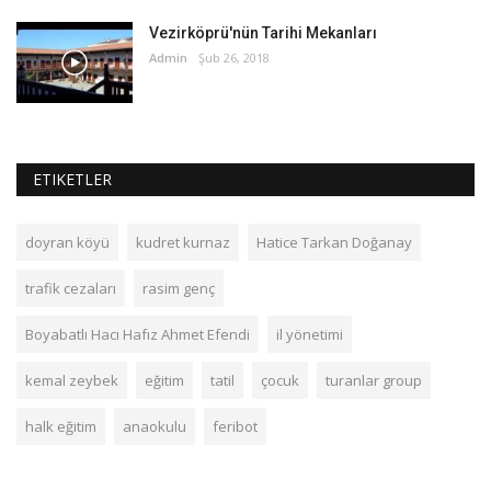
Vezirköprü'nün Tarihi Mekanları
Admin
Şub 26, 2018
ETIKETLER
doyran köyü
kudret kurnaz
Hatice Tarkan Doğanay
trafik cezaları
rasim genç
Boyabatlı Hacı Hafız Ahmet Efendi
il yönetimi
kemal zeybek
eğitim
tatil
çocuk
turanlar group
halk eğitim
anaokulu
feribot