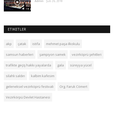
Admin
Şub 26, 2018
ETIKETLER
akp
çatak
istifa
mehmet paşa ilkokulu
samsun haberleri
şampiyon samek
vezirköprü şehitleri
trafikte geçiş hakkı yayalarda
gala
süreyya yücel
silahlı saldırı
kalbim kafesim
geleneksel vezirköprü festivali
Org. Faruk Cömert
Vezirkörpü Devlet Hastanesi