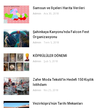
Samsun ve İlçeleri Harita Verileri
Admin
Ara 30, 2018
Şahinkaya Kanyonu'nda Falcon Fest
Organizasyonu
Admin
Tem 5, 2018
KÖPRÜLÜLER DÖNEMİ
Admin
Şub 5, 2018
Zafer Moda Tekstil'in Hedefi 150 Kişilik
İstihdam
Admin
Nis 25, 2018
Vezirköprü'nün Tarihi Mekanları