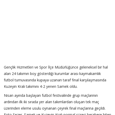
Gençlik Hizmetleri ve Spor İlçe Müdürlüğünce geleneksel bir hal
alan 24 takımın boy gösterdiği kurumlar arası kaymakamlık
futbol turnuvasında kupaya uzanan taraf final karşılaşmasında
Kuzeyin Kralı takımını 4-2 yenen Samek oldu.
Nisan ayında başlayan futbol festivalinde grup maçlarının
ardından ilk iki sırada yer alan takımlardan oluşan tek maç
üzerinden eleme usulu oynanan çeyrek final maçlarına geçildi.
Foto Sezer, Samek ve Kuzeyin Kralı normal süresi berabere biten