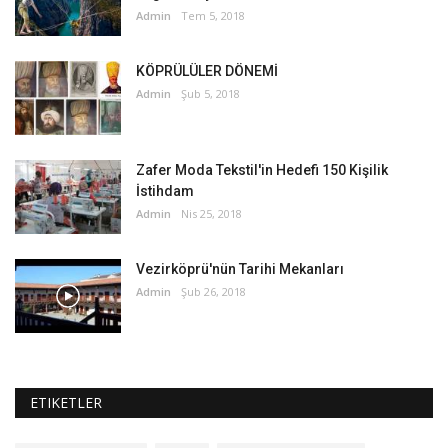
Admin
Tem 5, 2018
KÖPRÜLÜLER DÖNEMİ
Admin
Şub 5, 2018
Zafer Moda Tekstil'in Hedefi 150 Kişilik
İstihdam
Admin
Nis 25, 2018
Vezirköprü'nün Tarihi Mekanları
Admin
Şub 26, 2018
ETIKETLER