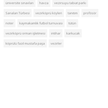
üniversite sınavları
havza
vezirsuyu tabiat parkı
Sarıalan Türbesi
vezirköprü köyleri
tanıtım
profösör
noter
kaymakamlık futbol turnuvası
tütün
vezirköprü orman işletmesi
intihar
karkucak
köprülü fazıl mustafa paşa
vezirler