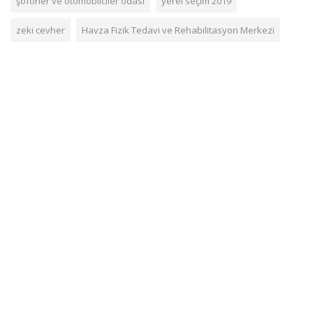
şoförler ve otomobilciler odası
yerel seçim 2019
zeki cevher
Havza Fizik Tedavi ve Rehabilitasyon Merkezi