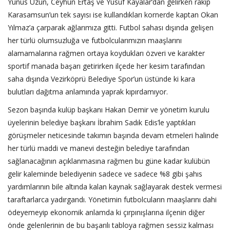
Yunus Uzun, Ceyhun Ertaş ve Yusuf Kayalar’dan gelirken rakip
Karasamsun’un tek sayısı ise kullandıkları kornerde kaptan Okan
Yılmaz’a çarparak ağlarımıza gitti. Futbol sahası dışında gelişen
her türlü olumsuzluğa ve futbolcularımızın maaşlarını
alamamalarına rağmen ortaya koydukları özveri ve karakter
sportif manada başarı getirirken ilçede her kesim tarafından
saha dışında Vezirköprü Belediye Spor’un üstünde ki kara
bulutları dağıtma anlamında yaprak kıpırdamıyor.
Sezon başında kulüp başkanı Hakan Demir ve yönetim kurulu
üyelerinin belediye başkanı İbrahim Sadık Edis’le yaptıkları
görüşmeler neticesinde takımın başında devam etmeleri halinde
her türlü maddi ve manevi desteğin belediye tarafından
sağlanacağının açıklanmasına rağmen bu güne kadar kulübün
gelir kaleminde belediyenin sadece ve sadece %8 gibi şahıs
yardımlarının bile altında kalan kaynak sağlayarak destek vermesi
taraftarlarca yadırgandı. Yönetimin futbolcuların maaşlarını dahi
ödeyemeyip ekonomik anlamda ki çırpınışlarına ilçenin diğer
önde gelenlerinin de bu başarılı tabloya rağmen sessiz kalması