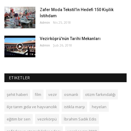
Zafer Moda Tekstil'in Hedefi 150 Kişilik
İstihdam
Admin
Nis 25, 2018
Vezirköprü'nün Tarihi Mekanları
Admin
Şub 26, 2018
ETIKETLER
şehit haberi
film
vezir
osmanlı
otizm farkındalığı
ilçe tarım gıda ve hayvancılık
istikla marşı
heyelan
eğitim bir sen
vezirkörpü
İbrahim Sadık Edis