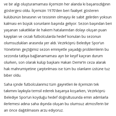
ve bir algı oluşturamaması ilçemizin her alanda ki başarısızlığının
göstergesi oldu. İlçemizin 1970’den beri faaliyet gösteren
kulübünün binasının ve tesisinin olmayışı ile sabit gelirden yoksun
kalması en büyük sorunların başında geliyor. Sezon başından beri
yaşanan sakatlıklar ile hakem hatalarından dolayı oluşan puan
kayıpları ve cezalı futbolcularda hedef konulan bu sezonun
olumsuzlukları arasında yer aldı. Vezirköprü Belediye Spor’un
Yönetimin geçtiğimiz sezon emniyetle yaşadığı problemlerin bu
sezonda tatlıya bağlanamaması ayrı bir keyif kaçıran durum
olurken, son olarak kulüp başkanı Hakan Demir’in ceza alarak
hak mahrumiyetine çarptırılması ise tüm bu olanların üstüne tuz
biber oldu.
Saha içinde futbolcularımız tüm gayretleri ile ilçemizin tek
takımını layıkıyla temsil ederek başarıya koşarken, Vezirköprü
Belediye Spor’un koyduğu hedef doğrultusunda emin adımlarla
ilerlemesi adına saha dışında oluşan bu olumsuz atmosferin bir
an önce dağıtılmasını arzu ediyoruz.