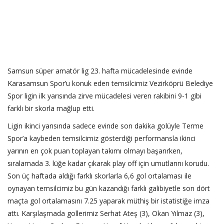
Samsun süper amatör lig 23. hafta mücadelesinde evinde
Karasamsun Spor’u konuk eden temsilcimiz Vezirköprü Belediye
Spor ligin ilk yarısında zirve mücadelesi veren rakibini 9-1 gibi
farklı bir skorla mağlup etti.
Ligin ikinci yarısında sadece evinde son dakika golüyle Terme
Spor’a kaybeden temsilcimiz gösterdiği performansla ikinci
yarının en çok puan toplayan takımı olmayı başarırken,
sıralamada 3. lüğe kadar çıkarak play off için umutlarını korudu.
Son üç haftada aldığı farklı skorlarla 6,6 gol ortalaması ile
oynayan temsilcimiz bu gün kazandığı farklı galibiyetle son dört
maçta gol ortalamasını 7.25 yaparak müthiş bir istatistiğe imza
attı. Karşılaşmada gollerimiz Serhat Ateş (3), Okan Yılmaz (3),