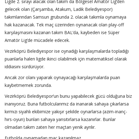
Ligde 2. sırayı alacak olan takım da Bölgesel Amatör Lig’den
gelecek olan (Çarşamba, Atakum, Ladik Belediyespor)
takımlarından Samsun grubunda 2. olacak takımla oynamaya
hak kazanacak. Tek maç üzerinden oynanacak olan play-off
karşılaşmasını kazanan takım BAL’da, kaybeden ise Süper
Amatör Lig’de mücadele edecek.
Vezirköprü Belediyespor ise oynadığı karşılaşmalarda topladığı
puanlarla halen ligde ikinci olabilmek için matematiksel olarak
iddiasını sürdürüyor.
Ancak zor olanı yaparak oynayacağı karşılaşmalarda puan
kaybetmemek zorunda.
Vezirköprü Belediyespor’un bunu yapabilecek gücü olduğuna biz
inanıyoruz. Buna futbolcularımız da inanarak sahaya çıkarlarsa
kırmızı siyahlı ekibimize yakışır şekilde oynarlarsa (azim-inanç-
hırs-oyun) bunları sahaya yansıtırlarsa kazanırlar. Bunlar
olmadan takım zaten her maçtan yenik ayrılır.
Futbolda oynamadan maç kazanılmaz.