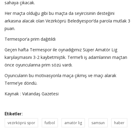
sahaya çıkacak.
Her maçta olduğu gibi bu maçta da seyircisinin desteğini
arkasına alacak olan Vezirköprü Belediyespor’da parola mutlak 3
puan.
Termespor’a prim dağıtıldı
Geçen hafta Termespor ile oynadığımız Süper Amatör Lig
karşılaşmasını 3-2 kaybetmiştik. Terme’li iş adamlarının maçtan
önce oyuncularına prim sözü vardı.
Oyuncuların bu motivasyonla maça çıkmış ve maçı alarak
Terme’ye döndü.
Kaynak : Vatandaş Gazetesi
Etiketler:
vezirköprü spor
futbol
amatör lig
samsun
haber