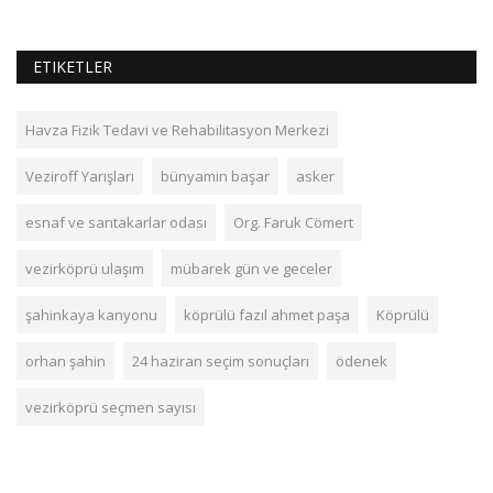
ETIKETLER
Havza Fizik Tedavi ve Rehabilitasyon Merkezi
Veziroff Yarışları
bünyamin başar
asker
esnaf ve santakarlar odası
Org. Faruk Cömert
vezirköprü ulaşım
mübarek gün ve geceler
şahinkaya kanyonu
köprülü fazıl ahmet paşa
Köprülü
orhan şahin
24 haziran seçim sonuçları
ödenek
vezirköprü seçmen sayısı