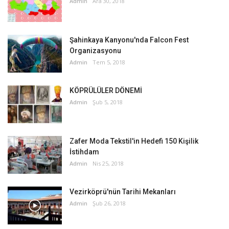
Admin
Ara 30, 2018
Şahinkaya Kanyonu'nda Falcon Fest
Organizasyonu
Admin
Tem 5, 2018
KÖPRÜLÜLER DÖNEMİ
Admin
Şub 5, 2018
Zafer Moda Tekstil'in Hedefi 150 Kişilik
İstihdam
Admin
Nis 25, 2018
Vezirköprü'nün Tarihi Mekanları
Admin
Şub 26, 2018