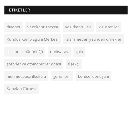
ETIKETLER
diyanet
vezirköprü seçim
vezirköprü izle
2018 tatiller
Kunduz Kamp Eğitim Merkezi
islam medeniyetinden örnekler
ilçe tarım müdürlüğü
narlısaray
gala
şoförler ve otomobilciler odası
fişekçi
mehmet paşa ilkokulu
gören bilir
kentsel dönüşüm
Sarıalan Türbesi