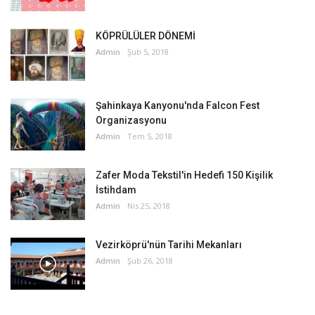
KÖPRÜLÜLER DÖNEMİ
Admin
Şub 5, 2018
Şahinkaya Kanyonu'nda Falcon Fest
Organizasyonu
Admin
Tem 5, 2018
Zafer Moda Tekstil'in Hedefi 150 Kişilik
İstihdam
Admin
Nis 25, 2018
Vezirköprü'nün Tarihi Mekanları
Admin
Şub 26, 2018