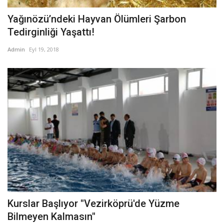
Yağınözü’ndeki Hayvan Ölümleri Şarbon
Tedirginliği Yaşattı!
Admin
Eyl 19, 2018
Kurslar Başlıyor "Vezirköprü'de Yüzme
Bilmeyen Kalmasın"