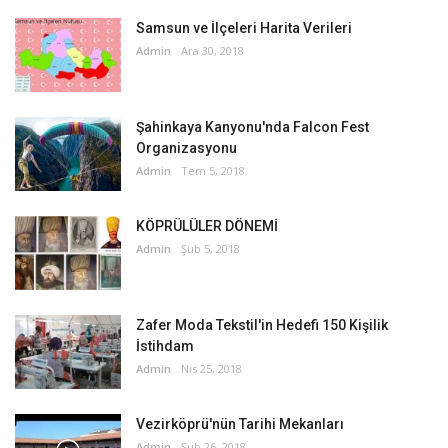
Samsun ve İlçeleri Harita Verileri
Admin
Ara 30, 2018
Şahinkaya Kanyonu'nda Falcon Fest
Organizasyonu
Admin
Tem 5, 2018
KÖPRÜLÜLER DÖNEMİ
Admin
Şub 5, 2018
Zafer Moda Tekstil'in Hedefi 150 Kişilik
İstihdam
Admin
Nis 25, 2018
Vezirköprü'nün Tarihi Mekanları
Admin
Şub 26, 2018