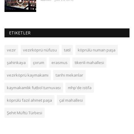
ETIKETLER
vezir
vezirköprü nüfusu
tatil
köprülü numan paşa
şahinkaya
çorum
erasmus
tikenli mahallesi
vezirköprü kaymakamı
tarihi mekanlar
kaymakamlık futbol turnuvası
mhp'de istifa
köprülü fazıl ahmet paşa
çal mahallesi
Şehit Müftü Türbesi