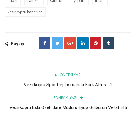
haber
samsun
samsun
iyi parti
ikram
vezirköprü haberleri
Paylaş
ÖNCEKI YAZI
Vezirköprü Spor Deplasmanda Fark Attı 5 - 1
SONRAKI YAZI
Vezirköprü Eski Özel İdare Müdürü Eyüp Gülburun Vefat Etti