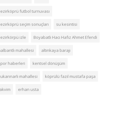
vezirköprü futbol turnuvası
vezirköprü seçim sonuçları
su kesintisi
ezirkörpü izle
Boyabatlı Hacı Hafız Ahmet Efendi
nalbantlı mahallesi
altınkaya barajı
spor haberleri
kentsel dönüşüm
yukarınarlı mahallesi
köprülü fazıl mustafa paşa
takvim
erhan usta