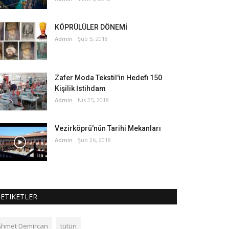
KÖPRÜLÜLER DÖNEMİ
Admin
Şub 5, 2018
Zafer Moda Tekstil'in Hedefi 150
Kişilik İstihdam
Admin
Nis 25, 2018
Vezirköprü'nün Tarihi Mekanları
Admin
Şub 26, 2018
ETIKETLER
Ahmet Demircan
tütün