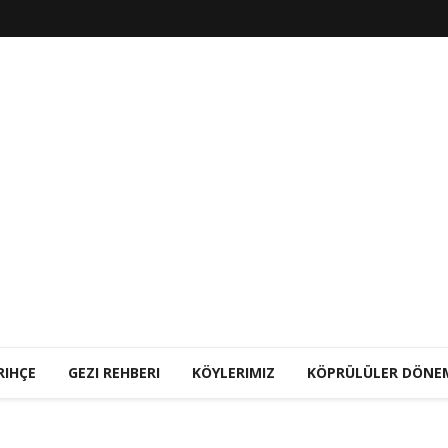
RIHÇE
GEZI REHBERI
KÖYLERIMIZ
KÖPRÜLÜLER DÖNE