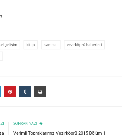
om
isel gelişim
kitap
samsun
vezirköprü haberleri
ZI
SONRAKI YAZI
za
Verimli Topraklarımız Vezirköprü 2015 Bölüm 1