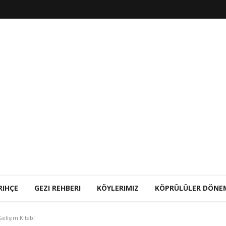
RIHÇE
GEZI REHBERI
KÖYLERIMIZ
KÖPRÜLÜLER DÖNE
Gelişim Kitabı