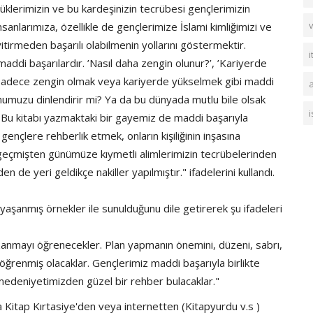
klerimizin ve bu kardeşinizin tecrübesi gençlerimizin
v
nsanlarımıza, özellikle de gençlerimize İslami kimliğimizi ve
irmeden başarılı olabilmenin yollarını göstermektir.
i
maddi başarılardır. ’Nasıl daha zengin olunur?’, ’Kariyerde
Ama sadece zengin olmak veya kariyerde yükselmek gibi maddi
a
uhumuzu dinlendirir mi? Ya da bu dünyada mutlu bile olsak
 Bu kitabı yazmaktaki bir gayemiz de maddi başarıyla
gençlere rehberlik etmek, onların kişiliğinin inşasına
i geçmişten günümüze kıymetli alimlerimizin tecrübelerinden
en de yeri geldikçe nakiller yapılmıştır." ifadelerini kullandı.
n yaşanmış örnekler ile sunulduğunu dile getirerek şu ifadeleri
kazanmayı öğrenecekler. Plan yapmanın önemini, düzeni, sabrı,
ğrenmiş olacaklar. Gençlerimiz maddi başarıyla birlikte
 medeniyetimizden güzel bir rehber bulacaklar."
Kitap Kırtasiye'den veya internetten (Kitapyurdu v.s )