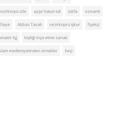
ezirkörpü izle
ayşe hatun tal
istifa
osmanlı
tfaiye
Abbas Tasalı
vezirköprü işkur
fişekçi
matör lig
kişiliği inşa etme sanatı
islam medeniyetinden örnekler
keçi