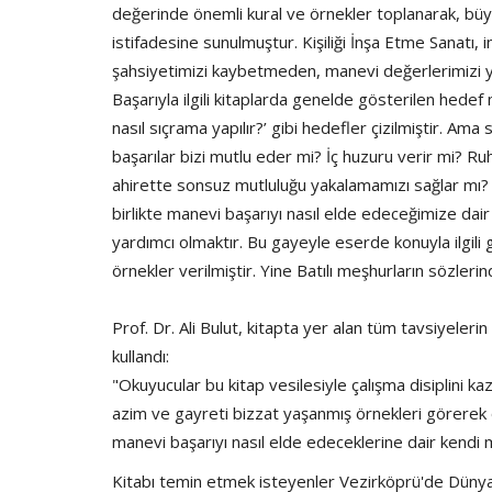
değerinde önemli kural ve örnekler toplanarak, büyü
istifadesine sunulmuştur. Kişiliği İnşa Etme Sanatı, i
şahsiyetimizi kaybetmeden, manevi değerlerimizi yit
Başarıyla ilgili kitaplarda genelde gösterilen hedef 
nasıl sıçrama yapılır?’ gibi hedefler çizilmiştir. 
başarılar bizi mutlu eder mi? İç huzuru verir mi? R
ahirette sonsuz mutluluğu yakalamamızı sağlar mı?
birlikte manevi başarıyı nasıl elde edeceğimize dair 
yardımcı olmaktır. Bu gayeyle eserde konuyla ilgil
örnekler verilmiştir. Yine Batılı meşhurların sözlerind
Prof. Dr. Ali Bulut, kitapta yer alan tüm tavsiyeleri
kullandı:
"Okuyucular bu kitap vesilesiyle çalışma disiplini 
azim ve gayreti bizzat yaşanmış örnekleri görerek ö
manevi başarıyı nasıl elde edeceklerine dair kendi
Kitabı temin etmek isteyenler Vezirköprü'de Dünya 