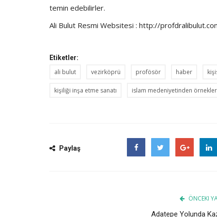
temin edebilirler.
Ali Bulut Resmi Websitesi
:
http://profdralibulut.c
Etiketler:
ali bulut
vezirköprü
profösör
haber
kiş
kişiliği inşa etme sanatı
islam medeniyetinden örnekler
Paylaş
Facebook
Twitter
Google
ÖNCEKI YA
Adatepe Yolunda Ka