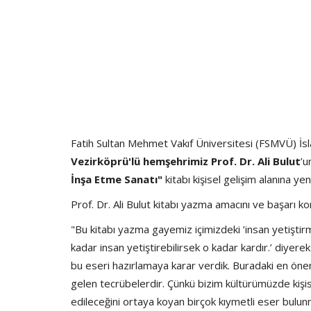
Fatih Sultan Mehmet Vakıf Üniversitesi (FSMVÜ) İsl
Vezirköprü'lü hemşehrimiz Prof. Dr. Ali Bulut
’u
İnşa Etme Sanatı"
kitabı kişisel gelişim alanına yen
Prof. Dr. Ali Bulut kitabı yazma amacını ve başarı kon
"Bu kitabı yazma gayemiz içimizdeki ’insan yetiştirm
kadar insan yetiştirebilirsek o kadar kardır.’ diyerek 
bu eseri hazırlamaya karar verdik. Buradaki en ön
gelen tecrübelerdir. Çünkü bizim kültürümüzde kişise
edileceğini ortaya koyan birçok kıymetli eser bulunm