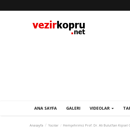
ANA SAYFA
GALERI
VIDEOLAR
TA
Anasayfa
Yazılar
Hemşehrimiz Prof. Dr. Ali Bulut'tan Kişisel 