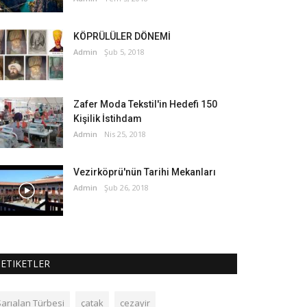
KÖPRÜLÜLER DÖNEMİ
Admin
Şub 5, 2018
Zafer Moda Tekstil'in Hedefi 150
Kişilik İstihdam
Admin
Nis 25, 2018
Vezirköprü'nün Tarihi Mekanları
Admin
Şub 26, 2018
ETIKETLER
Sarıalan Türbesi
çatak
cezayir