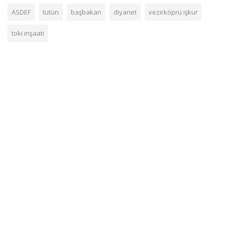
ASDEF
tütün
başbakan
diyanet
vezirköprü işkur
toki inşaatı