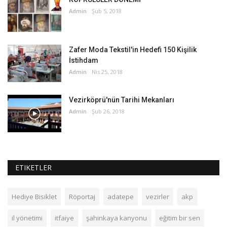
Admin
Şub 5, 2018
Zafer Moda Tekstil'in Hedefi 150 Kişilik
İstihdam
Admin
Nis 25, 2018
Vezirköprü'nün Tarihi Mekanları
Admin
Şub 26, 2018
ETIKETLER
Hediye Bisiklet
Röportaj
adatepe
vezirler
akp
il yönetimi
itfaiye
şahinkaya kanyonu
eğitim bir sen