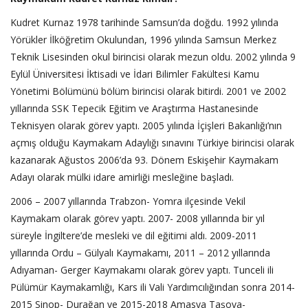
Kudret Kurnaz 1978 tarihinde Samsun’da doğdu. 1992 yılında
Yörükler İlköğretim Okulundan, 1996 yılında Samsun Merkez
Teknik Lisesinden okul birincisi olarak mezun oldu. 2002 yılında 9
Eylül Üniversitesi İktisadi ve İdari Bilimler Fakültesi Kamu
Yönetimi Bölümünü bölüm birincisi olarak bitirdi. 2001 ve 2002
yıllarında SSK Tepecik Eğitim ve Araştırma Hastanesinde
Teknisyen olarak görev yaptı. 2005 yılında İçişleri Bakanlığı’nın
açmış olduğu Kaymakam Adaylığı sınavını Türkiye birincisi olarak
kazanarak Ağustos 2006’da 93. Dönem Eskişehir Kaymakam
Adayı olarak mülki idare amirliği mesleğine başladı.
2006 – 2007 yıllarında Trabzon- Yomra ilçesinde Vekil
Kaymakam olarak görev yaptı. 2007- 2008 yıllarında bir yıl
süreyle İngiltere’de mesleki ve dil eğitimi aldı. 2009-2011
yıllarında Ordu – Gülyalı Kaymakamı, 2011 – 2012 yıllarında
Adıyaman- Gerger Kaymakamı olarak görev yaptı. Tunceli ili
Pülümür Kaymakamlığı, Kars ili Vali Yardımcılığından sonra 2014-
2015 Sinop- Durağan ve 2015-2018 Amasya Taşova-