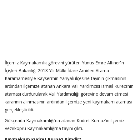
İlçemiz Kaymakamlık görevini yürüten Yunus Emre Altıner’in
İçişleri Bakanlığı 2018 Yılı Mülki İdare Amirleri Atama
Kararnamesiyle Kayseri’nin Yahyalı ilçesine tayinin çıkmasının
ardından ilçemize atanan Ankara Vali Yardımcısı İsmail Küreci’nin
ataması durdurularak Vali Yardımcılığı görevine devam etmesi
kararının alınmasının ardından ilçemize yeni kaymakam ataması
gerçekleştirildi.
Gökçeada Kaymakamlığı’na atanan Kudret Kurnaz’ın ilçemiz
Vezirköprü Kaymakamlığı’na tayini çıktı.
Kaymakam Kudret Kurnaz Kimdir?