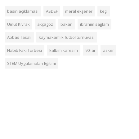
basın açıklaması
ASDEF
meral ekşener
keçi
Umut Kıvrak
akçagöz
bakan
ibrahim sağlam
Abbas Tasalı
kaymakamlık futbol turnuvası
Habib Fakı Türbesi
kalbim kafesim
90'lar
asker
STEM Uygulamaları Eğitimi