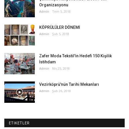
Organizasyonu
Admin
Tem 5, 2018
KÖPRÜLÜLER DÖNEMİ
Admin
Şub 5, 2018
Zafer Moda Tekstil'in Hedefi 150 Kişilik
İstihdam
Admin
Nis 25, 2018
Vezirköprü'nün Tarihi Mekanları
Admin
Şub 26, 2018
ETIKETLER